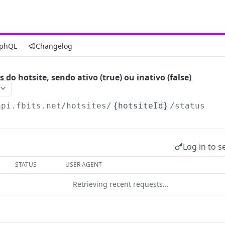
phQL
Changelog
s do hotsite, sendo ativo (true) ou inativo (false)
api.fbits.net
/hotsites/
{hotsiteId}
/status
Log in to s
STATUS
USER AGENT
Retrieving recent requests…