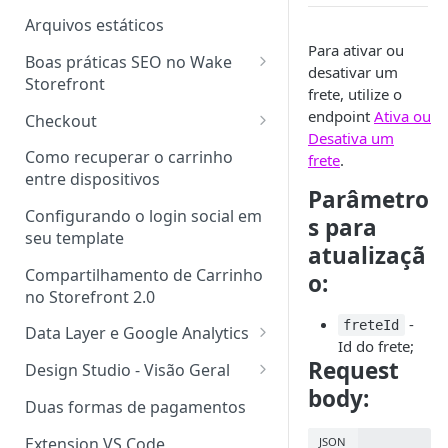
Arquivos estáticos
Para ativar ou
Boas práticas SEO no Wake
desativar um
Storefront
frete, utilize o
Boas Práticas para Upload de
endpoint
Ativa ou
Checkout
Imagens no Storefront Wake
Desativa um
Checkout Storefront
Como recuperar o carrinho
frete
.
Implementação de Dados
Novos Tipos de Páginas
entre dispositivos
Estruturados de Produto
Parâmetro
Componentes Fechados
Configurando o login social em
s para
Heading Tag <h1>
seu template
atualizaçã
Outros Heading Tags
Compartilhamento de Carrinho
o:
no Storefront 2.0
Tag <title>
-
freteId
Data Layer e Google Analytics
Tag Canonical no Storefront
Id do frete;
Wake
Implementando o Data Layer
Request
Design Studio - Visão Geral
body:
Design Studio Local
Duas formas de pagamentos
Layout exclusivo por URL
Extension VS Code
JSON