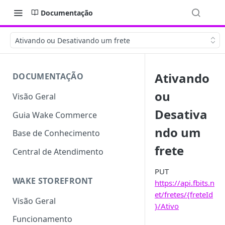
Documentação
Ativando ou Desativando um frete
Ativando
DOCUMENTAÇÃO
ou
Visão Geral
Desativa
Guia Wake Commerce
ndo um
Base de Conhecimento
frete
Central de Atendimento
PUT
WAKE STOREFRONT
https://api.fbits.n
et/fretes/{freteId
Visão Geral
}/Ativo
Funcionamento