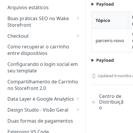
Payload
Arquivos estáticos
Boas práticas SEO no Wake
Tópico
Storefront
Boas Práticas para Upload de
Checkout
Imagens no Storefront Wake
parceiro.novo
Checkout Storefront
Como recuperar o carrinho
Implementação de Dados
Novos Tipos de Páginas
entre dispositivos
Estruturados de Produto
Payload
Componentes Fechados
Configurando o login social em
Heading Tag <h1>
seu template
Updated
9 months 
Outros Heading Tags
Compartilhamento de Carrinho
no Storefront 2.0
Tag <title>
Centro de
Data Layer e Google Analytics
Tag Canonical no Storefront
Distribuiçã
o
Wake
Implementando o Data Layer
Design Studio - Visão Geral
Design Studio Local
Duas formas de pagamentos
Layout exclusivo por URL
Extension VS Code