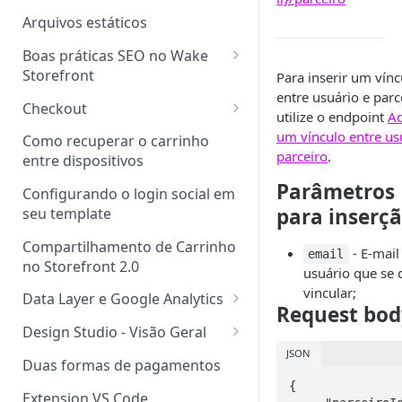
Arquivos estáticos
Boas práticas SEO no Wake
Storefront
Para inserir um vínc
entre usuário e parc
Boas Práticas para Upload de
Checkout
utilize o endpoint
Ad
Imagens no Storefront Wake
Checkout Storefront
um vínculo entre us
Como recuperar o carrinho
Implementação de Dados
parceiro
.
Novos Tipos de Páginas
entre dispositivos
Estruturados de Produto
Parâmetros
Componentes Fechados
Configurando o login social em
Heading Tag <h1>
para inserçã
seu template
Outros Heading Tags
Compartilhamento de Carrinho
- E-mail
email
no Storefront 2.0
Tag <title>
usuário que se 
vincular;
Data Layer e Google Analytics
Tag Canonical no Storefront
Request bod
Wake
Implementando o Data Layer
Design Studio - Visão Geral
JSON
Design Studio Local
Duas formas de pagamentos
{

Layout exclusivo por URL
Extension VS Code