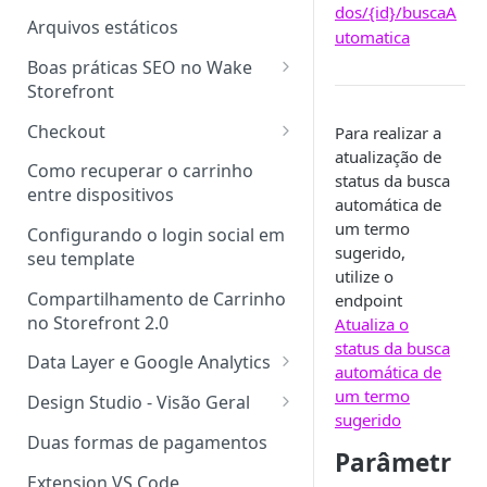
dos/{id}/buscaA
Arquivos estáticos
utomatica
Boas práticas SEO no Wake
Storefront
Boas Práticas para Upload de
Checkout
Para realizar a
Imagens no Storefront Wake
atualização de
Checkout Storefront
Como recuperar o carrinho
status da busca
Implementação de Dados
Novos Tipos de Páginas
entre dispositivos
automática de
Estruturados de Produto
um termo
Componentes Fechados
Configurando o login social em
Heading Tag <h1>
sugerido,
seu template
utilize o
Outros Heading Tags
Compartilhamento de Carrinho
endpoint
no Storefront 2.0
Atualiza o
Tag <title>
status da busca
Data Layer e Google Analytics
Tag Canonical no Storefront
automática de
Wake
Implementando o Data Layer
um termo
Design Studio - Visão Geral
sugerido
Design Studio Local
Duas formas de pagamentos
Parâmetr
Layout exclusivo por URL
Extension VS Code